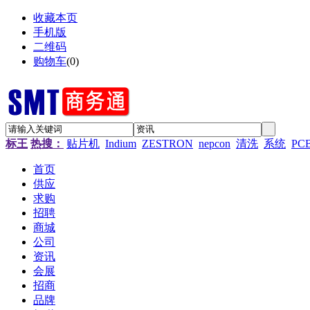
收藏本页
手机版
二维码
购物车
(
0
)
标王
热搜：
贴片机
Indium
ZESTRON
nepcon
清洗
系统
PC
首页
供应
求购
招聘
商城
公司
资讯
会展
招商
品牌