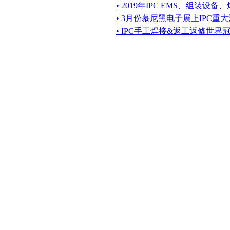
• 2019年IPC EMS、组装
• 3月份慕尼黑电子展上IPC重
• IPC手工焊接&返工返修世界