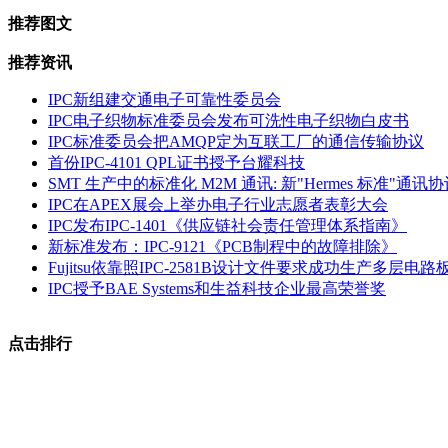
推荐图文
推荐资讯
IPC新组建交通电子可靠性委员会
IPC电子织物标准委员会发布可洗性电子织物白皮书
IPC标准委员会把AMQP定为互联工厂的通信传输协议
首份IPC-4101 QPL证书授予台耀科技
SMT 生产中的标准化 M2M 通讯: 新"Hermes 标准"
IPC在APEX展会上举办电子行业志愿者表彰大会
IPC发布IPC-1401《供应链社会责任管理体系指南》
新标准发布：IPC-9121《PCB制程中的故障排除》
Fujitsu依靠照IPC-2581B设计文件要求成功生产多层电路
IPC授予BAE Systems和生益科技企业最高荣誉奖
点击排行