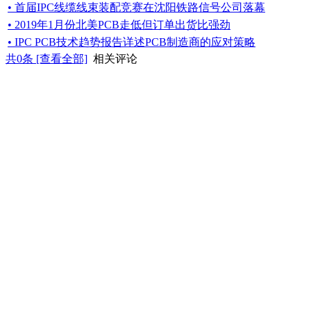
• 首届IPC线缆线束装配竞赛在沈阳铁路信号公司落幕
• 2019年1月份北美PCB走低但订单出货比强劲
• IPC PCB技术趋势报告详述PCB制造商的应对策略
共
0
条 [查看全部]
相关评论