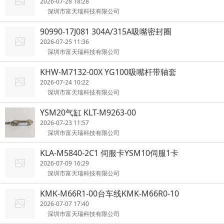
2026-07-28 18:28
深圳市富天瑞科技有限公司
90990-17J081 304A/315A吸嘴密封圈
2026-07-25 11:36
深圳市富天瑞科技有限公司
KHW-M7132-00X YG100吸嘴杆带轴套
2026-07-24 10:22
深圳市富天瑞科技有限公司
YSM20气缸 KLT-M9263-00
2026-07-23 11:57
深圳市富天瑞科技有限公司
KLA-M5840-2C1 伺服卡YSM10伺服1卡
2026-07-09 16:29
深圳市富天瑞科技有限公司
KMK-M66R1-00台车线KMK-M66R0-10
2026-07-07 17:40
深圳市富天瑞科技有限公司