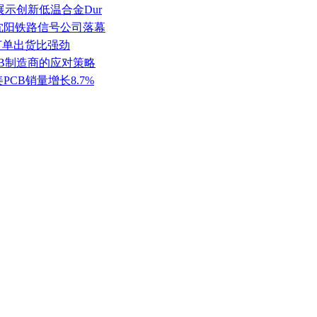
20展示创新低温合金Dur
在沈阳铁路信号公司落幕
但订单出货比强劲
PCB制造商的应对策略
美PCB销量增长8.7%