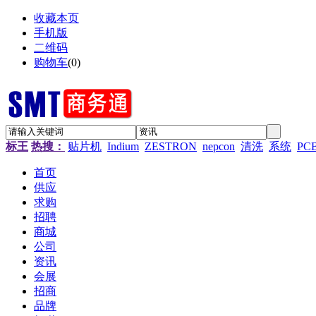
收藏本页
手机版
二维码
购物车
(
0
)
标王
热搜：
贴片机
Indium
ZESTRON
nepcon
清洗
系统
PC
首页
供应
求购
招聘
商城
公司
资讯
会展
招商
品牌