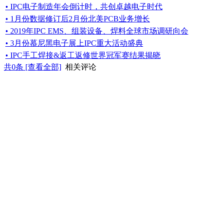
• IPC电子制造年会倒计时，共创卓越电子时代
• 1月份数据修订后2月份北美PCB业务增长
• 2019年IPC EMS、组装设备、焊料全球市场调研向会
• 3月份慕尼黑电子展上IPC重大活动盛典
• IPC手工焊接&返工返修世界冠军赛结果揭晓
共
0
条 [查看全部]
相关评论