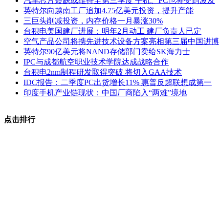
汽车芯片短缺或维持至第三季度 手机、PC也将受到波及
英特尔向越南工厂追加4.75亿美元投资，提升产能
三巨头削减投资，内存价格一月暴涨30%
台积电美国建厂进展：明年2月动工 建厂负责人已定
空气产品公司将携先进技术设备方案亮相第三届中国进博
英特尔90亿美元将NAND存储部门卖给SK海力士
IPC与成都航空职业技术学院达成战略合作
台积电2nm制程研发取得突破 将切入GAA技术
IDC报告：二季度PC出货增长11% 惠普反超联想成第一
印度手机产业链现状：中国厂商陷入“两难”境地
点击排行