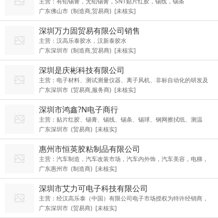
主营：有铅锡膏，无铅锡膏，SNT贴片红胶，锡线，锡条
广东佛山市 (制造商,贸易商) [未核实]
深圳万力固贸易有限公司销售
主营：汉高乐泰胶水，汉新泰胶水
广东深圳市 (制造商,贸易商) [未核实]
深圳是庆彬科技有限公司
主营：电子材料、测试测量仪器、离子风机、非标自动化的研发及
广东深圳市 (贸易商,服务商) [未核实]
销售
深圳市鸿鑫?N电子商行
主营：贴片红胶、锡膏、锡线、锡条、锡球、钢网擦拭纸、测温
广东深圳市 (贸易商) [未核实]
仪、接料带
惠州市恒英胶粘制品有限公司
主营：汽车制造，汽车改装市场，汽车内外饰，汽车美容，电梯，
广东惠州市 (制造商) [未核实]
电子，塑胶，航空，玩具，机械，交通，建筑等领域
深圳市艾力可电子科技有限公司
主营：经汉高乐泰（中国）有限公司电子市场授权为特许经销商，
广东深圳市 (贸易商) [未核实]
主要代理乐泰胶水、锡膏和锡条及hysol胶等产品。公司已与珠江三