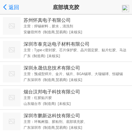
返回
底部填充胶
苏州怀真电子有限公司
主营：焊锡材料，胶水，清洗剂
安徽宿州市 (制造商,贸易商) [未核实]
深圳市泰克达电子材料有限公司
主营：Type-c密封胶、芯片保护胶、晶片固定胶、贴片红胶、马达
广东 (制造商) [未核实]
胶， 线材焊盘保护uv胶、uv水晶滴胶、PP/PI塑料uv胶、玻璃金属u
v胶、助听器倒模uv树脂、uv LED透镜胶
深圳永晟信息技术有限公司
主营：预成型焊片、金片、锡片、BGA锡球、大瑞锡球、恒硕锡
广东深圳市 (制造商,贸易商) [未核实]
球、田村锡膏（TAMURA锡膏）、千住锡膏、KINSUN红胶、
烟台汉邦电子科技有限公司
主营：红胶贴片胶
山东烟台市 (制造商) [未核实]
深圳市鹏新达科技有限公司
主营：环氧树脂、胶粘剂、底部填充胶、
广东深圳市 (制造商,贸易商) [未核实]