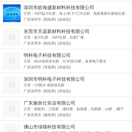
深圳市皓海盛新材料科技有限公司
主营：SMT贴片红胶、富士/松下/三洋点胶、黑胶黄胶白胶粉红胶、
广东深圳市 (制造商) [未核实]
模组胶、底部填充胶、背光源白胶、激光固化胶等胶粘剂产品以及L
ED/COB/CSP倒装固晶锡膏、激光焊接锡膏、激光喷锡锡球、BGA
东莞市天诺新材料科技有限公司
锡球、针筒锡膏、SMT锡膏、共晶助焊膏，精密点胶针头润滑清洗
主营：贴片红胶，SMT红胶，红胶厂家
剂等锡膏产品及SMT红胶/锡膏包装管等电子辅料
广东东莞市 (制造商) [未核实]
明科电子科技有限公司
主营：BGA底部填充胶，IC补强UV胶，各类电子胶水
广东深圳市 (贸易商) [未核实]
深圳市明科电子科技有限公司
主营：UV胶水 底部填充胶
广东深圳市 (制造商) [未核实]
广东施奈仕实业有限公司
主营：胶黏剂，三防胶，灌封胶，粘接胶，结构胶，uv胶 ，瞬干
广东东莞市 (服务商) [未核实]
胶，表面处理剂
佛山市绿猫科技有限公司