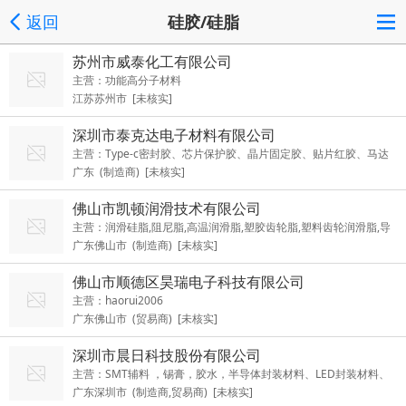
返回
硅胶/硅脂
苏州市威泰化工有限公司
主营：功能高分子材料
江苏苏州市 [未核实]
深圳市泰克达电子材料有限公司
主营：Type-c密封胶、芯片保护胶、晶片固定胶、贴片红胶、马达
广东 (制造商) [未核实]
胶， 线材焊盘保护uv胶、uv水晶滴胶、PP/PI塑料uv胶、玻璃金属u
v胶、助听器倒模uv树脂、uv LED透镜胶
佛山市凯顿润滑技术有限公司
主营：润滑硅脂,阻尼脂,高温润滑脂,塑胶齿轮脂,塑料齿轮润滑脂,导
广东佛山市 (制造商) [未核实]
电润滑脂,电触点润滑脂,高真空硅脂,消音润滑脂
佛山市顺德区昊瑞电子科技有限公司
主营：haorui2006
广东佛山市 (贸易商) [未核实]
深圳市晨日科技股份有限公司
主营：SMT辅料 ，锡膏，胶水，半导体封装材料、LED封装材料、
广东深圳市 (制造商,贸易商) [未核实]
电子组装材料、SMT锡膏、高铅锡膏、POP封装锡膏、IGBT锡膏、