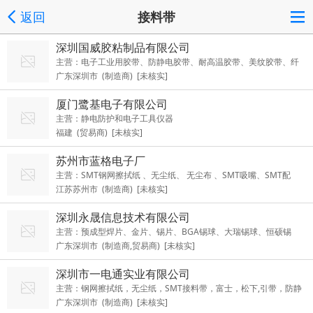
返回
接料带
深圳国威胶粘制品有限公司
主营：电子工业用胶带、防静电胶带、耐高温胶带、美纹胶带、纤
广东深圳市 (制造商) [未核实]
维胶带、导电铜箔、导电铝箔、五金制品、模切胶粘制品、工业清
洁用品、办公文具胶带、医用胶带、 绝缘材料、包装材料、防粘材
厦门鹭基电子有限公司
料、高分子材料、防护材料及防火材料的技术开发与销售（法律、
主营：静电防护和电子工具仪器
行政法规、决定规定在登记前须批准的项目除外）
福建 (贸易商) [未核实]
苏州市蓝格电子厂
主营：SMT钢网擦拭纸 、无尘纸、 无尘布 、SMT吸嘴、SMT配
江苏苏州市 (制造商) [未核实]
件、SMT耗材、SMT周边设备
深圳永晟信息技术有限公司
主营：预成型焊片、金片、锡片、BGA锡球、大瑞锡球、恒硕锡
广东深圳市 (制造商,贸易商) [未核实]
球、田村锡膏（TAMURA锡膏）、千住锡膏、KINSUN红胶、
深圳市一电通实业有限公司
主营：钢网擦拭纸，无尘纸，SMT接料带，富士，松下,引带，防静
广东深圳市 (制造商) [未核实]
电鞋服，静电扣，接料钳车工具，铜扣，静电皮