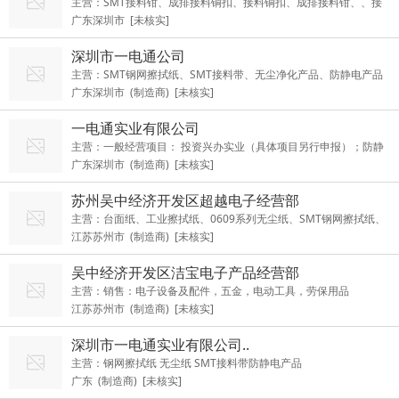
主营：SMT接料钳、成排接料铜扣、接料铜扣、成排接料钳、、接
广东深圳市 [未核实]
料带、钢网擦拭纸
深圳市一电通公司
主营：SMT钢网擦拭纸、SMT接料带、无尘净化产品、防静电产品
广东深圳市 (制造商) [未核实]
一电通实业有限公司
主营：一般经营项目： 投资兴办实业（具体项目另行申报）；防静
广东深圳市 (制造商) [未核实]
电、无尘净化产品的技术开发和销售；国内贸易；电子产品的技术
开发；信息技术咨询、展览展示策划（不含限制项目）；货物及技
苏州吴中经济开发区超越电子经营部
术进出口。（法律、行政法规禁止的项目除外；法律、行政法规限
主营：台面纸、工业擦拭纸、0609系列无尘纸、SMT钢网擦拭纸、
制的项目须取得许可后方可经营） 许可经营项目： SMT耗材生产与
江苏苏州市 (制造商) [未核实]
国产M-3无尘纸等
销售；SMT钢网擦拭纸的生产与销售。
吴中经济开发区洁宝电子产品经营部
主营：销售：电子设备及配件，五金，电动工具，劳保用品
江苏苏州市 (制造商) [未核实]
深圳市一电通实业有限公司..
主营：钢网擦拭纸 无尘纸 SMT接料带防静电产品
广东 (制造商) [未核实]