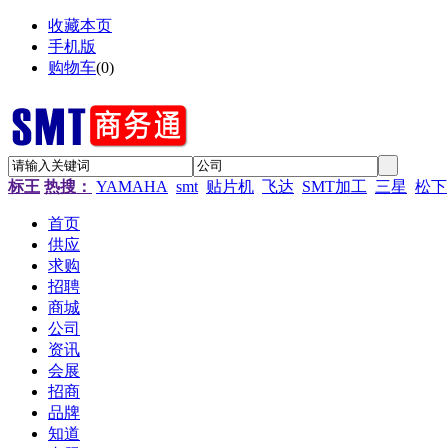
收藏本页
手机版
购物车
(
0
)
标王
热搜：
YAMAHA
smt
贴片机
飞达
SMT加工
三星
松下
首页
供应
求购
招聘
商城
公司
资讯
会展
招商
品牌
知道